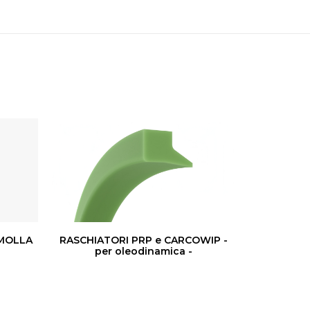
 MOLLA
RASCHIATORI PRP e CARCOWIP -
PACC
per oleodinamica -
o