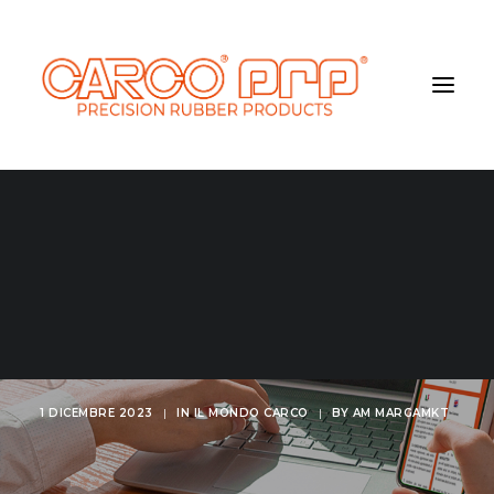
Abbiamo dato il via
alla nostra
newsletter.
1 DICEMBRE 2023
|
IN
IL MONDO CARCO
|
BY
AM MARGAMKT